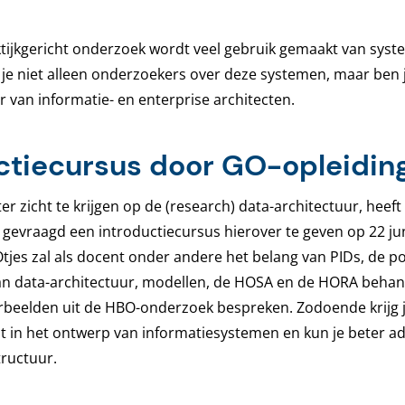
tijkgericht onderzoek wordt veel gebruik gemaakt van syste
 je niet alleen onderzoekers over deze systemen, maar ben 
 van informatie- en enterprise architecten.
ctiecursus door GO-opleidin
r zicht te krijgen op de (research) data-architectuur, heef
gevraagd een introductiecursus hierover te geven op 22 jun
Otjes zal als docent onder andere het belang van PIDs, de p
n data-architectuur, modellen, de HOSA en de HORA behan
rbeelden uit de HBO-onderzoek bespreken. Zodoende krijg 
t in het ontwerp van informatiesystemen en kun je beter a
tructuur.