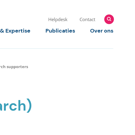
Zoeken
Zoeken
Helpdesk
Contact
naar:
 & Expertise
Publicaties
Over ons
rch supporters
arch)