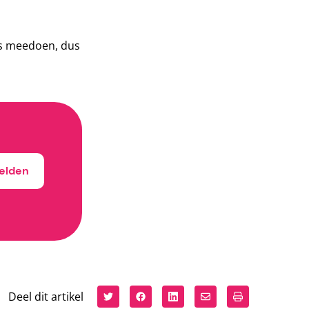
rs meedoen, dus
elden
Deel dit artikel