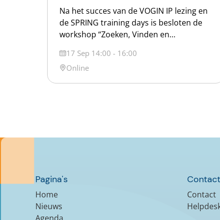
Na het succes van de VOGIN IP lezing en
de SPRING training days is besloten de
workshop “Zoeken, Vinden en
Beoordelen van Data” online te geven.
Datum
17 Sep 14:00 - 16:00
Marta Kargol en Renate Mattiszik zullen
Locatie
Online
op 17 september van 14 tot 16 uur meer
vertellen over: Naast de theorie ga je
vooral praktisch aan de slag: je leert […]
Pagina's
Contact
Home
Contact
Nieuws
Helpdes
Agenda