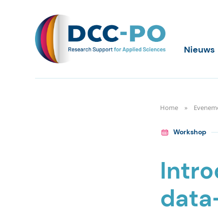
Meteen
naar
de
content
DCC-PO
Nieuws
Home
Evenem
Workshop
Intr
data