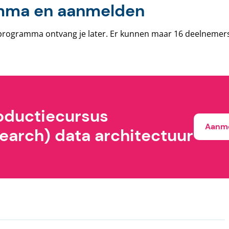
mma en aanmelden
e programma ontvang je later. Er kunnen maar 16 deelneme
!
roductiecursus
Aanm
earch) data architectuur