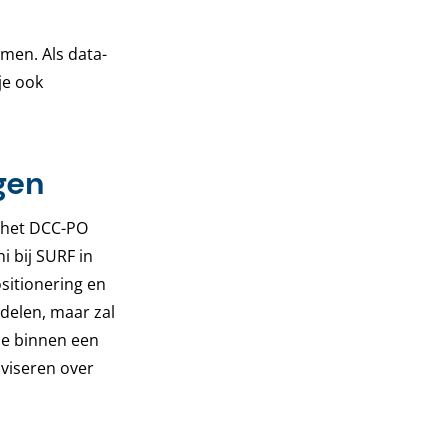
men. Als data-
je ook
gen
t het DCC-PO
i bij SURF in
ositionering en
delen, maar zal
je binnen een
dviseren over