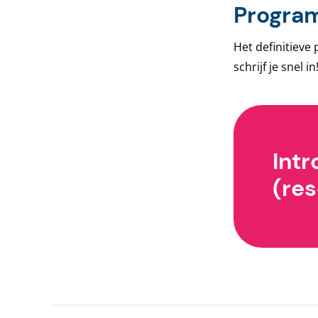
Progra
Het definitiev
schrijf je snel in
Int
(res