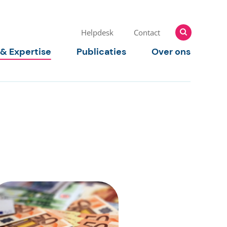
Zoeken
Zoeken
Helpdesk
Contact
naar:
 & Expertise
Publicaties
Over ons