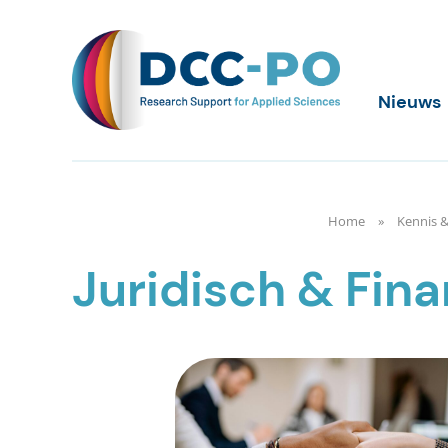
Meteen
naar
de
content
DCC-PO
Nieuws
Home
Kennis &
Juridisch & Fina