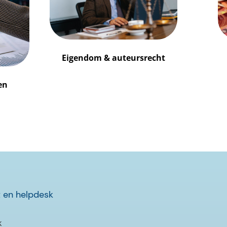
Eigendom & auteursrecht
en
 en helpdesk
k