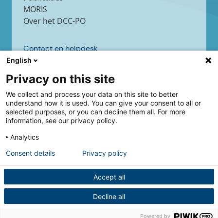
MORIS
Over het DCC-PO
Contact en helpdesk
English
Contact
Helpdesk
Privacy on this site
We collect and process your data on this site to better
understand how it is used. You can give your consent to all or
selected purposes, or you can decline them all. For more
Volg ons
information, see our privacy policy.
Analytics
Consent details
Privacy policy
Accept all
Decline all
Powered by
Powered by