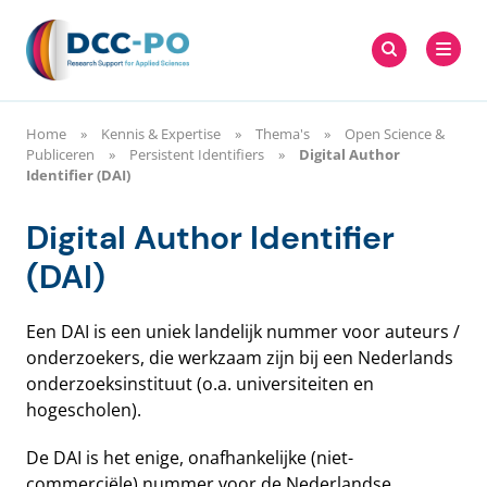
Meteen
Zoeken
naar
Zoeken
naar:
DCC-PO
de
content
Home
Kennis & Expertise
Thema's
Open Science &
Publiceren
Persistent Identifiers
Digital Author
Identifier (DAI)
Digital Author Identifier
(DAI)
Een DAI is een uniek landelijk nummer voor auteurs /
onderzoekers, die werkzaam zijn bij een Nederlands
onderzoeksinstituut (o.a. universiteiten en
hogescholen).
De DAI is het enige, onafhankelijke (niet-
commerciële) nummer voor de Nederlandse