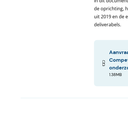
In dit document
de oprichting, 
uit 2019 en de 
deliverabels.
Aanvraa
Compet
onderz
1.38MB