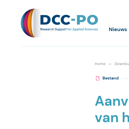
Meteen
naar
de
content
DCC-PO
Nieuws
Home
Downlo
Bestand
Aanvr
van 