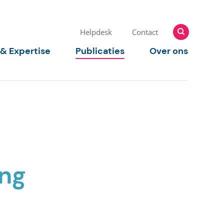
Zoeken
Zoeken
Helpdesk
Contact
naar:
 & Expertise
Publicaties
Over ons
ing