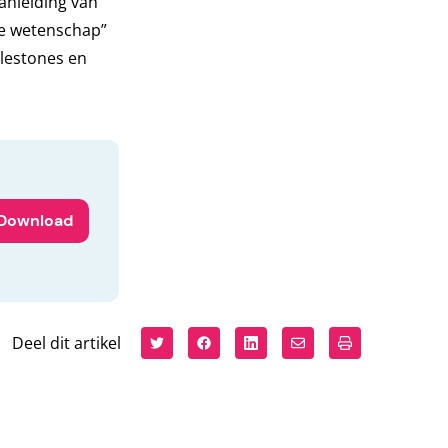
anleiding van
 de wetenschap”
ilestones en
Download
Deel dit artikel