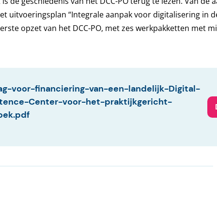
 is de geschiedenis van het DCC-PO terug te lezen. Van de a
het uitvoeringsplan “Integrale aanpak voor digitalisering in
eerste opzet van het DCC-PO, met zes werkpakketten met m
g-voor-financiering-van-een-landelijk-Digital-
ence-Center-voor-het-praktijkgericht-
oek.pdf