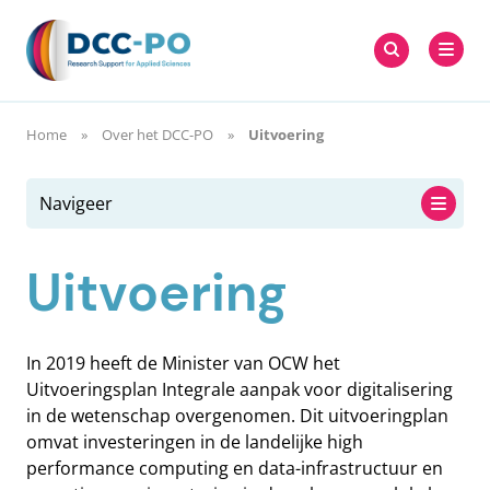
Meteen
Zoeken
naar
Zoeken
naar:
DCC-PO
de
content
Home
Over het DCC-PO
Uitvoering
Navigeer
Uitvoering
In 2019 heeft de Minister van OCW het
Uitvoeringsplan Integrale aanpak voor digitalisering
in de wetenschap overgenomen. Dit uitvoeringplan
omvat investeringen in de landelijke high
performance computing en data-infrastructuur en