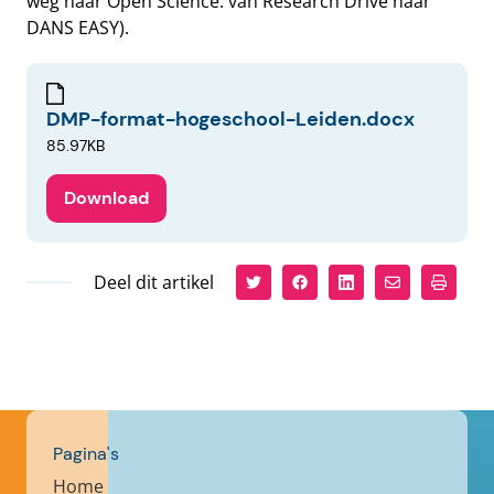
weg naar Open Science: van Research Drive naar
DANS EASY).
DMP-format-hogeschool-Leiden.docx
85.97KB
Download
Deel dit artikel
Pagina's
Home