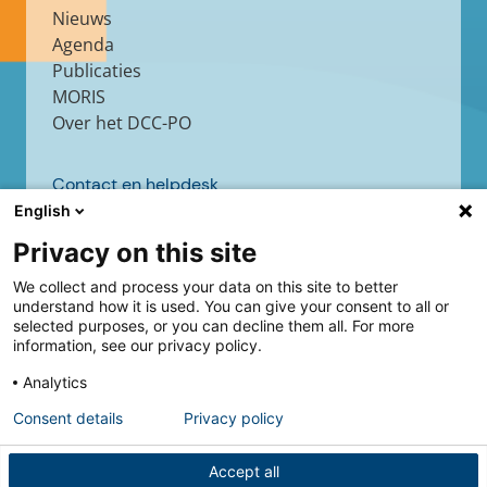
Nieuws
Agenda
Publicaties
MORIS
Over het DCC-PO
Contact en helpdesk
English
Contact
Helpdesk
Privacy on this site
We collect and process your data on this site to better
understand how it is used. You can give your consent to all or
selected purposes, or you can decline them all. For more
Volg ons
information, see our privacy policy.
Analytics
Consent details
Privacy policy
Accept all