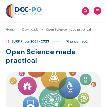
Meteen
Zoeken
naar
Zoeken
naar:
DCC-PO
de
content
Home
Downloads
Open Science made practical
SURF Pilots 2021 - 2023
16 januari 2024
Open Science made
practical